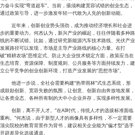
力奋斗实现“弯道超车”。当前，亟须构建宽容试错的创业生态，
通过政策引导，进一步激发年轻一代敢为人先的创新动能。
近年来，创新创业势头强劲，成为推动经济增长和社会进
步的重要动力。何杰认为，新兴产业的崛起，往往伴随着多种路
线的不断试错。比如，通过研究新能源汽车技术路线、光伏产业
发展路径可以发现，市场是主导产业路线的核心力量。在打
破“精耕农场”思维定式、防止大企业技术锁定方面，政策应当在
生态培育、资源保障、制度规则、公共服务等方面持续发力，建
立公平竞争的创业创新环境，打造产业发展的“思想市场”。
他进一步说，全社会需要构建“热带雨林”式生态系统，形
成鼓励创新、宽容失败的氛围，让创意、创新自由奔放地发展，
让各类业态、各种所有制的大中小企业并存，实现多样性发展。
创新，离不开人才。“在AI时代，传统人才的选拔标准面临
重构。”何杰说，由于新型人才的画像具有多样性，不一定需要
顶尖院校的教育背景作为背书，建议相关企业能为“偏才型”选手
开辟差异化选拔通道。