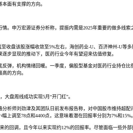
基本面有支撑的方向。
情。申万宏源证券分析称，提振内需是2025年重要的做多线
截至收盘该股涨幅收敛至5%左右，海创药业-U、百济神州-U等
果逐步显现的推动下，医药行业今年有望迎来估值修复。
弹，机构情绪回暖。一季度，偏股型基金对医药行业持仓比例环比提升
最高的方向。
，大盘周线成功实现5月“开门红”。
分析师刘劲津及其团队日前发布报告称，对中国股市维持超配评级
小幅上调至78点和4400点，这意味着潜在回报率分别为7%和15%
初以来的回调，且今年以来实现约12%的回报率。尽管面临一些外