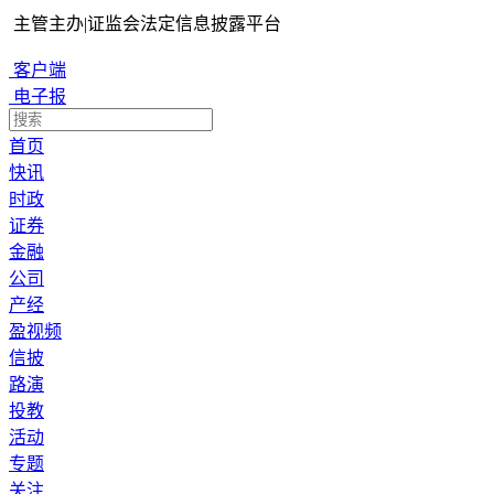
主管主办
|
证监会法定信息披露平台
客户端
电子报
首页
快讯
时政
证券
金融
公司
产经
盈视频
信披
路演
投教
活动
专题
关注