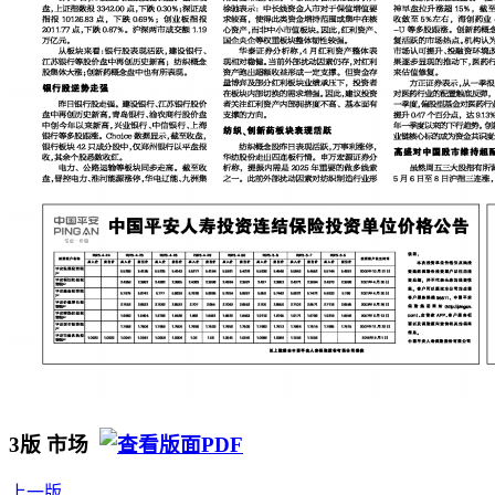
3版 市场
上一版