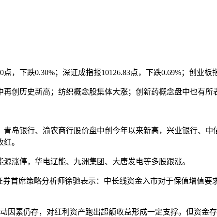
下跌0.30%；深证成指报10126.83点，下跌0.69%；创业板指报
中再创历史新高；纺织概念股集体大涨；创新药概念盘中也有所
青岛银行、渝农商行股价盘中创今年以来新高，兴业银行、中信银
收红。
能源涨停，华电辽能、九洲集团、大唐发电等多股跟涨。
泰证券首席策略分析师徐驰表示：中长线资金入市对于保值增值要
。
扰动因素仍存，对红利资产跑出超额收益形成一定支撑。但资金