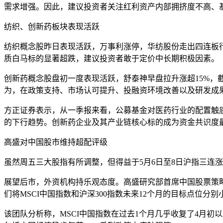
需求增强。因此，建议投资者关注红利资产内部拥挤度不高、
纺织、创新药板块表现活跃
纺织概念股昨日表现活跃，万事利涨停，华纺股份走出四连板行
质白马标的显著超跌，建议投资者敢于定价中长期积极因素。
创新药概念股盘初一度表现活跃，舒泰神早盘拉升涨超15%，
为，在政策支持、市场认可提升、投融资环境改善以及研发成
方正证券表示，从一季报来看，公募基金对医药行业的配置触底反
的下行趋势。创新药企业及其产业链核心标的成为资金共识度
高盛对中国股市维持超配评级
虽然周五三大股指有所调整，但得益于5月6日至8日沪指三连涨
展望后市，外资机构持乐观态度。高盛研究部首席中国股票策略
们将MSCI中国指数和沪深300指数未来12个月的目标点位分别
该团队分析称，MSCI中国指数在过去1个月几乎收复了4月