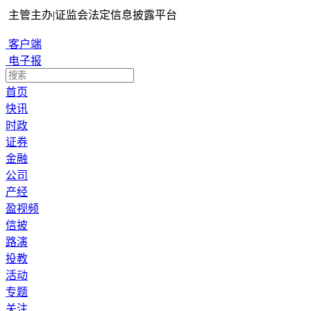
主管主办
|
证监会法定信息披露平台
客户端
电子报
首页
快讯
时政
证券
金融
公司
产经
盈视频
信披
路演
投教
活动
专题
关注