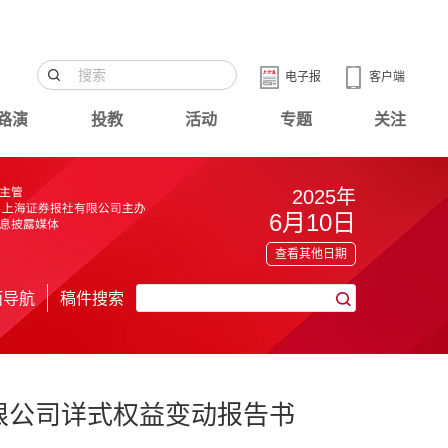
电子报
客户端
路演
投教
活动
专题
关注
2025年
6月10日
查看其他日期
面导航
稿件搜索
限公司详式权益变动报告书