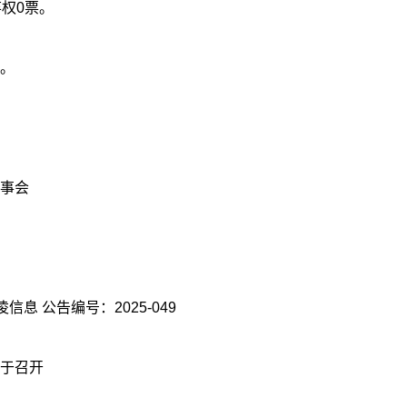
权0票。
。
事会
证券代码：688175 证券简称：高凌信息 公告编号：2025-049
于召开