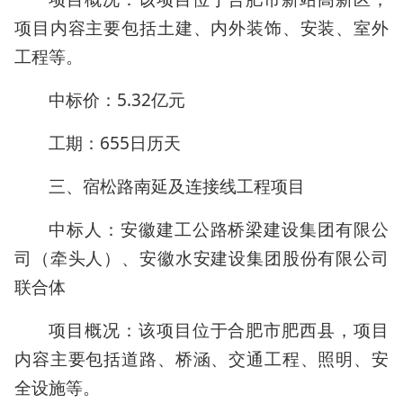
项目内容主要包括土建、内外装饰、安装、室外
工程等。
中标价：5.32亿元
工期：655日历天
三、宿松路南延及连接线工程项目
中标人：安徽建工公路桥梁建设集团有限公
司（牵头人）、安徽水安建设集团股份有限公司
联合体
项目概况：该项目位于合肥市肥西县，项目
内容主要包括道路、桥涵、交通工程、照明、安
全设施等。