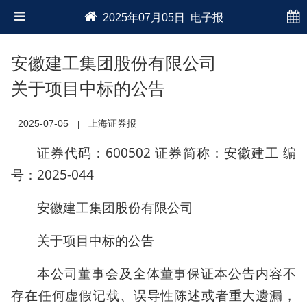
2025年07月05日 电子报
安徽建工集团股份有限公司
关于项目中标的公告
2025-07-05
上海证券报
|
证券代码：600502 证券简称：安徽建工 编
号：2025-044
安徽建工集团股份有限公司
关于项目中标的公告
本公司董事会及全体董事保证本公告内容不
存在任何虚假记载、误导性陈述或者重大遗漏，