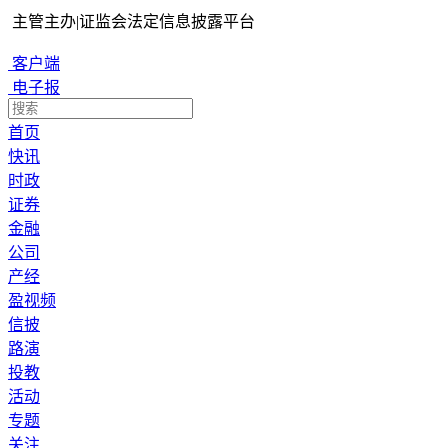
主管主办
|
证监会法定信息披露平台
客户端
电子报
首页
快讯
时政
证券
金融
公司
产经
盈视频
信披
路演
投教
活动
专题
关注