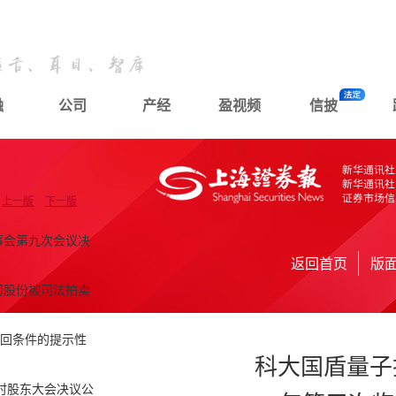
融
公司
产经
盈视频
信披
上一版
下一版
事会第九次会议决
返回首页
版
司股份被司法拍卖
赎回条件的提示性
科大国盾量子
临时股东大会决议公