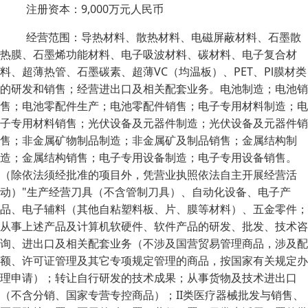
注册资本：9,000万元人民币
经营范围：导热材料、散热材料、电磁屏蔽材料、石墨散
热膜、石墨烯功能材料、电子吸波材料、碳材料、电子复合材
料、超薄热管、石墨碳素、超薄VC（均温板）、PET、Pl膜材类
的研发和销售；经营进出口及相关配套业务。电池制造；电池销
售；电池零配件生产；电池零配件销售；电子专用材料制造；电
子专用材料销售；光伏设备及元器件制造；光伏设备及元器件销
售；非金属矿物制品制造；非金属矿及制品销售；金属结构制
造；金属结构销售；电子专用设备制造；电子专用设备销售。
（除依法须经批准的项目外，凭营业执照依法自主开展经营活
动）"生产经营刀具（不含管制刀具）、自动化设备、电子产
品、电子辅料（其他自粘塑料板、片、膜等材料）、五金零件；
从事上述产品及计算机软硬件、软件产品的研发、批发、技术咨
询、进出口及相关配套业务（不涉及国营贸易管理商品，涉及配
额、许可证管理及其它专项规定管理的商品，按国家有关规定办
理申请）；转让自行研发的技术成果；从事货物及技术进出口
（不含分销、国家专营专控商品）；II类医疗器械批发与销售、