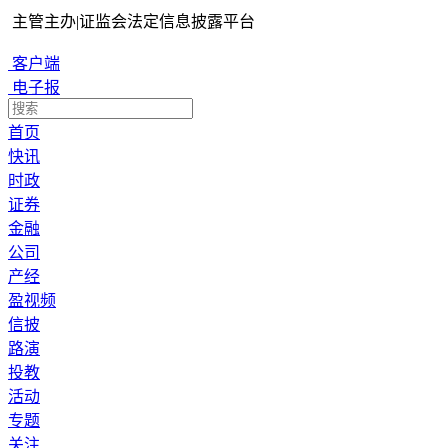
主管主办
|
证监会法定信息披露平台
客户端
电子报
首页
快讯
时政
证券
金融
公司
产经
盈视频
信披
路演
投教
活动
专题
关注