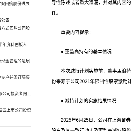
导性陈述或者重大遗漏，并对其内容的
方案回购股份进展
任。
展公告
易方式回购公司股
重要内容提示：
年半年度科创板人工
● 董监高持有的基本情况
行现金管理的进展
本次减持计划实施前，董事孟浪持有公
金专户并签订募集
份来源于公司2021年限制性股票激励
上市公司投资者网上
● 减持计划的实施结果情况
津辖区上市公司投资
2025年6月25日，公司在上海证券交
股东及其一致行动人及董监高减持股份计