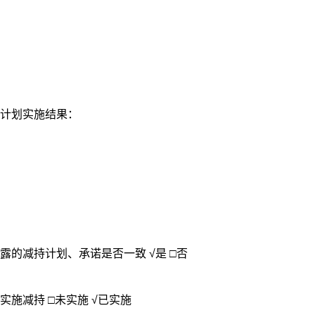
计划实施结果：
的减持计划、承诺是否一致 √是 □否
（三）减持时间区间届满，是否未实施减持 □未实施 √已实施