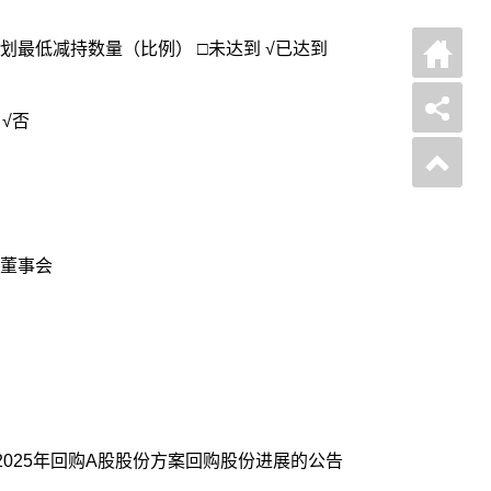
最低减持数量（比例） □未达到 √已达到
减持计划 □是 √否
董事会
025年回购A股股份方案回购股份进展的公告