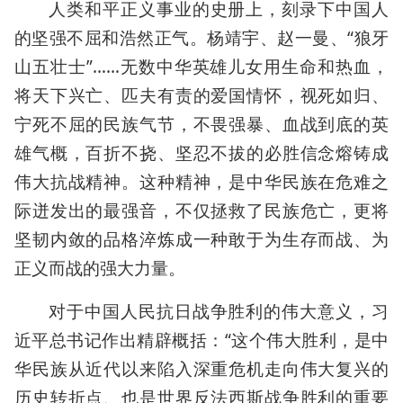
人类和平正义事业的史册上，刻录下中国人
的坚强不屈和浩然正气。杨靖宇、赵一曼、“狼牙
山五壮士”……无数中华英雄儿女用生命和热血，
将天下兴亡、匹夫有责的爱国情怀，视死如归、
宁死不屈的民族气节，不畏强暴、血战到底的英
雄气概，百折不挠、坚忍不拔的必胜信念熔铸成
伟大抗战精神。这种精神，是中华民族在危难之
际迸发出的最强音，不仅拯救了民族危亡，更将
坚韧内敛的品格淬炼成一种敢于为生存而战、为
正义而战的强大力量。
对于中国人民抗日战争胜利的伟大意义，习
近平总书记作出精辟概括：“这个伟大胜利，是中
华民族从近代以来陷入深重危机走向伟大复兴的
历史转折点、也是世界反法西斯战争胜利的重要