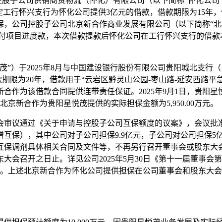
控股子公司供销商贸物流（怀化）有限公司（以下简称“怀化公司”
定工行怀兴支行为怀化公司提供3亿元的借款，借款期限为15年，
，公司控股子公司北京新合作商业发展有限公司（以下简称“北京
元，用于支付项目进度款，本次借款提款后怀化公司在工行怀兴支行的借款本
”）于2025年8月与中国建设银行股份有限公司贵阳城北支行
款期限为20年，借款用于“云岩区黔灵山公园-枣山路-延安西路
为该借款合同提供连带责任保证。2025年9月1日，贵阳星悦茂
北京新合作为贵阳星悦茂提供的实际担保金额为5,950.00万元。
大会审议通过《关于申请与控股子公司互保额度的议案》，会议批
保），其中公司对子公司担保9.9亿元，子公司对公司担保5亿元
保调剂具体相关合同及文件等，不再另行召开董事会或股东大会
东大会召开之日止。详见公司2025年5月30日《第十一届董事
议公告》。上述北京新合作为怀化公司提供担保在公司董事会和股东