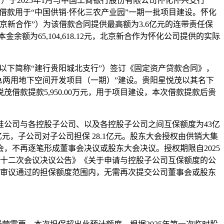
）于2025年1月与中国工商银行股份有限公司怀化怀兴支行
借款用于“中国供销·怀化三农产业园”一期一批项目建设。怀化
新合作”）为该借款合同提供最高额为3.6亿元的连带责任保
金余额为65,104,618.12元，北京新合作为怀化公司提供的实际
（以下简称“建行贵阳城北支行”）签订《固定资产贷款合同》，
平急两用地下空间开发项目（一期）”建设。贵阳星悦茂以其名下
借款提款5,950.00万元，用于项目建设，本次借款提款后贵
准公司与各控股子公司、以及各控股子公司之间互保额度为43亿
，子公司对子公司担保 28.1亿元。股东大会授权由供销大集
，不再逐笔形成董事会决议或股东大会决议。授权期限自2025
会第十二次会议决议公告》《关于申请与控股子公司互保额度的公
大会审议通过的担保额度范围内，无需再次提交公司董事会或股东