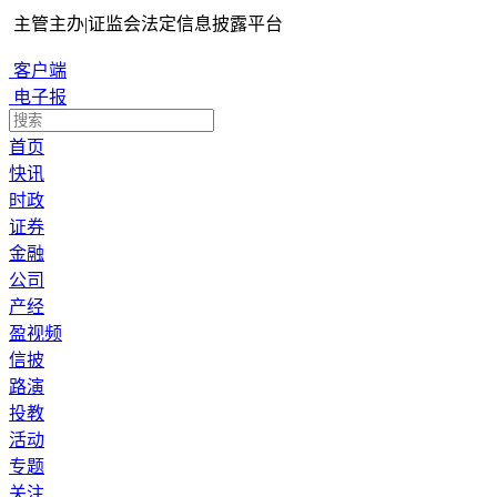
主管主办
|
证监会法定信息披露平台
客户端
电子报
首页
快讯
时政
证券
金融
公司
产经
盈视频
信披
路演
投教
活动
专题
关注