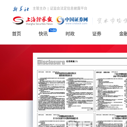
主管主办
|
证监会法定信息披露平台
首页
快讯
时政
证券
金