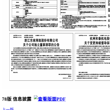
78版 信息披露
上一版