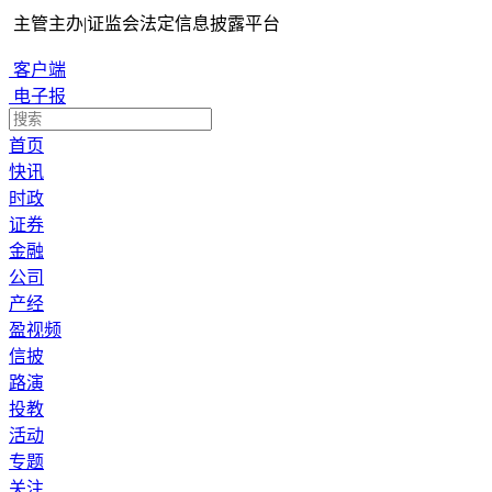
主管主办
|
证监会法定信息披露平台
客户端
电子报
首页
快讯
时政
证券
金融
公司
产经
盈视频
信披
路演
投教
活动
专题
关注