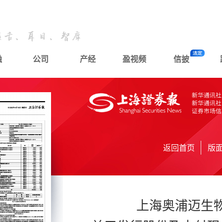
融
公司
产经
盈视频
信披
返回首页
版
上海奥浦迈生