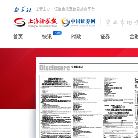
主管主办
|
证监会法定信息披露平台
首页
快讯
时政
证券
金