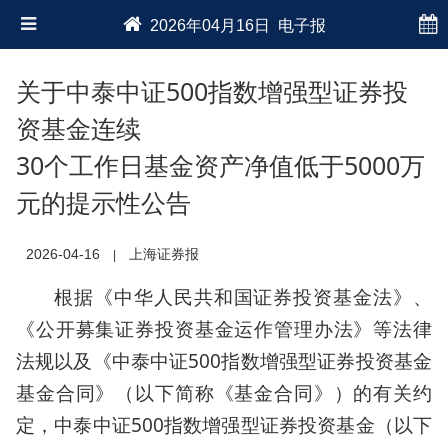
2026年04月16日 电子报
关于中泰中证500指数增强型证券投
资基金连续
30个工作日基金资产净值低于5000万
元的提示性公告
2026-04-16
上海证券报
|
根据《中华人民共和国证券投资基金法》、
《公开募集证券投资基金运作管理办法》等法律
法规以及《中泰中证500指数增强型证券投资基金
基金合同》（以下简称《基金合同》）的有关约
定，中泰中证500指数增强型证券投资基金（以下