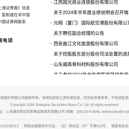
江西国光商业连锁股份有限公司
上海证券报》信息
关于2024年半年度业绩说明会召开
、复制或在非中国
中国证券网联系
元翔（厦门）国际航空港股份有限公
关于聘任副总经理的公告
西安曲江文化旅游股份有限公司
关于控股股东部分股份司法处置的进
山东威高骨科材料股份有限公司
关于参加2024年半年度医疗器械专
公告
宏润建设集团股份有限公司
证券报社有限公司版权所有。本网站提供之资料或信息，仅供投资者参考，不构成投资
Copyright 1998 Shanghai Securities News Co. Ltd. All rights reserved.
关于股东所持公司部分股份质押及解
：上海浦东新区陆家嘴金融城东园路18号 邮编：200120 E-MAIL:webmaster@cnsto
20190013 网络出版服务许可证：（总）网出证（沪）字第010号 增值电信业务经