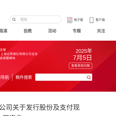
电子报
客户端
路演
投教
活动
专题
关注
2025年
7月5日
查看其他日期
面导航
稿件搜索
公司关于发行股份及支付现