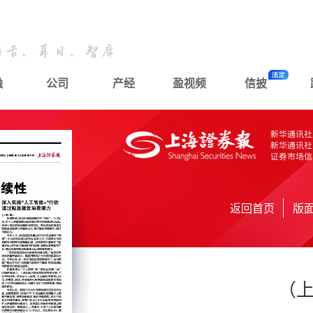
融
公司
产经
盈视频
信披
返回首页
版
（上