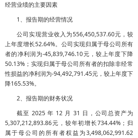
经营业绩的主要因素
1、报告期的经营情况
公司实现营业收入为556,450,537.60元，较
上年度增长52.64%。公司实现归属于母公司所有
者的净利润为-45,839,746.10元，较上年度下降
50.13%；实现归属于母公司所有者的扣除非经常
性损益的净利润为-94,492,791.45元，较上年度下
降165.53%。
2、报告期的财务状况
截至 2025 年 12 月 31 日，公司总资产为
5,307,212,893.86元，较年初增长734.44%；归
属于母公司的所有者权益为3,498,062,991.62