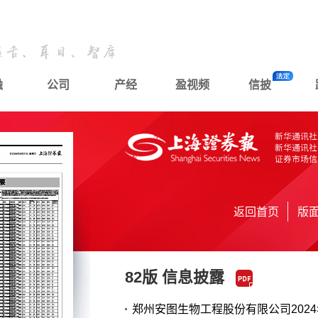
融
公司
产经
盈视频
信披
返回首页
版
82版 信息披露
郑州安图生物工程股份有限公司202