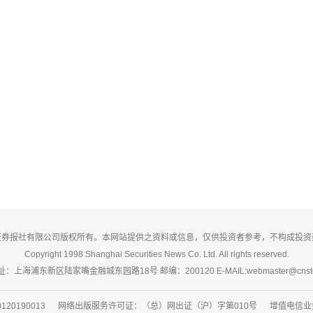
证券报社有限公司版权所有。本网站提供之资料或信息，仅供投资者参考，不构成投资
Copyright 1998 Shanghai Securities News Co. Ltd. All rights reserved.
：上海浦东新区陆家嘴金融城东园路18号 邮编：200120 E-MAIL:webmaster@cnsto
20190013 网络出版服务许可证：（总）网出证（沪）字第010号 增值电信业务经