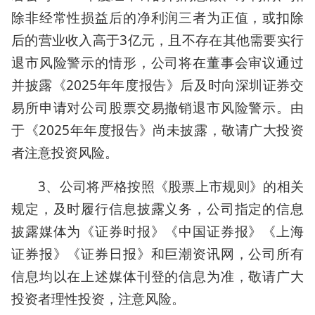
除非经常性损益后的净利润三者为正值，或扣除
后的营业收入高于3亿元，且不存在其他需要实行
退市风险警示的情形，公司将在董事会审议通过
并披露《2025年年度报告》后及时向深圳证券交
易所申请对公司股票交易撤销退市风险警示。由
于《2025年年度报告》尚未披露，敬请广大投资
者注意投资风险。
3、公司将严格按照《股票上市规则》的相关
规定，及时履行信息披露义务，公司指定的信息
披露媒体为《证券时报》《中国证券报》《上海
证券报》《证券日报》和巨潮资讯网，公司所有
信息均以在上述媒体刊登的信息为准，敬请广大
投资者理性投资，注意风险。