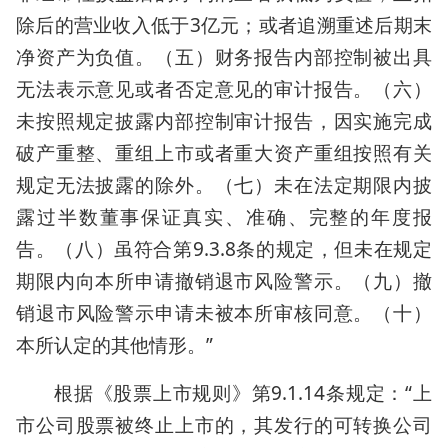
除后的营业收入低于3亿元；或者追溯重述后期末
净资产为负值。（五）财务报告内部控制被出具
无法表示意见或者否定意见的审计报告。（六）
未按照规定披露内部控制审计报告，因实施完成
破产重整、重组上市或者重大资产重组按照有关
规定无法披露的除外。（七）未在法定期限内披
露过半数董事保证真实、准确、完整的年度报
告。（八）虽符合第9.3.8条的规定，但未在规定
期限内向本所申请撤销退市风险警示。（九）撤
销退市风险警示申请未被本所审核同意。（十）
本所认定的其他情形。”
根据《股票上市规则》第9.1.14条规定：“上
市公司股票被终止上市的，其发行的可转换公司