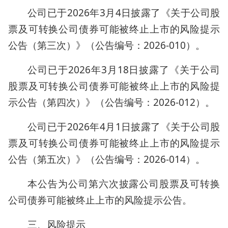
公司已于2026年3月4日披露了《关于公司股
票及可转换公司债券可能被终止上市的风险提示
公告（第三次）》（公告编号：2026-010）。
公司已于2026年3月18日披露了《关于公司
股票及可转换公司债券可能被终止上市的风险提
示公告（第四次）》（公告编号：2026-012）。
公司已于2026年4月1日披露了《关于公司股
票及可转换公司债券可能被终止上市的风险提示
公告（第五次）》（公告编号：2026-014）。
本公告为公司第六次披露公司股票及可转换
公司债券可能被终止上市的风险提示公告。
三、风险提示