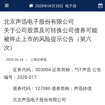
2026年04月16日 电子报
北京声迅电子股份有限公司
关于公司股票及可转换公司债券可能
被终止上市的风险提示公告（第六
次）
2026-04-16
上海证券报
|
证券代码：003004 证券简称：*ST声迅 公告
编号：2026-017
债券代码：127080 债券简称：声迅转债
北京声迅电子股份有限公司