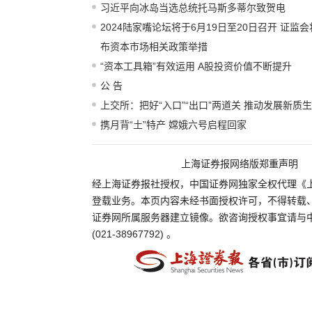
习近平向冰岛当选总统托马斯多蒂尔致贺电
2024陆家嘴论坛将于6月19日至20日召开 证监
布资本市场相关政策举措
“资本工具箱”有效运用 A股投资价值不断提升
公 告
上交所：把好“入口”“出口”两道关 推动发展新质
携月背“土”特产 嫦娥六号启程回家
上海证券报网络版郑重声明
经上海证券报社授权，中国证券网独家全权代理《
登载业务。本页内容未经书面授权许可，不得转载
证券网所属服务器建立镜像。欲咨询授权事宜请与
(021-38967792) 。