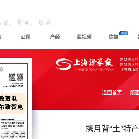
融
公司
产经
盈视频
信披
返回首页
版
携月背“土”特