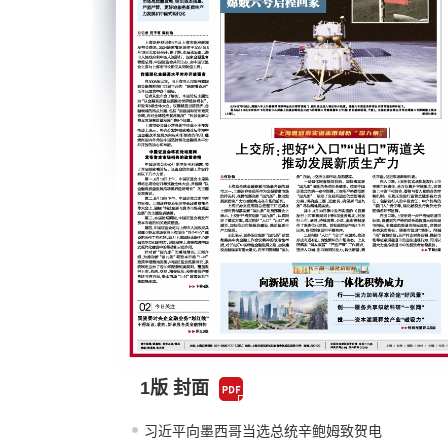
1版 封面
习近平向墨西哥当选总统辛鲍姆致贺电