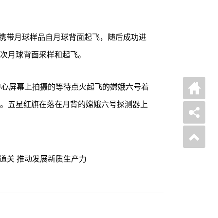
升器携带月球样品自月球背面起飞，随后成功进
次月球背面采样和起飞。
中心屏幕上拍摄的等待点火起飞的嫦娥六号着
。五星红旗在落在月背的嫦娥六号探测器上
两道关 推动发展新质生产力