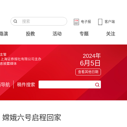
电子报
客户端
路演
投教
活动
专题
关注
2024年
6月5日
查看其他日期
面导航
稿件搜索
产 嫦娥六号启程回家