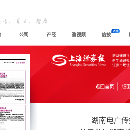
融
公司
产经
盈视频
信披
返回首页
版
湖南电广传