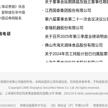
关于董事会延期换届及独立董事任期
上海证券报》信息
江西国泰集团股份有限公司
、复制或在非中国
中国证券网联系
第六届董事会第二十一次会议决议公
泰瑞机器股份有限公司
关于召开2025年第三季度业绩说明
佛山市海天调味食品股份有限公司
关于2024年员工持股计划已归属股
上海先惠自动化技术股份有限公司
关于部分募投项目结项的公告
安集微电子科技（上海）股份有限公
证券报社有限公司版权所有。本网站提供之资料或信息，仅供投资者参考，不构成投资
Copyright 1998 Shanghai Securities News Co. Ltd. All rights reserved.
关于债券持有人可转债持有比例变动达
：上海浦东新区陆家嘴金融城东园路18号 邮编：200120 E-MAIL:webmaster@cnsto
20190013 网络出版服务许可证：（总）网出证（沪）字第010号 增值电信业务经