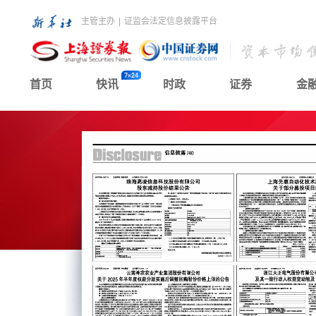
主管主办
|
证监会法定信息披露平台
首页
快讯
时政
证券
金