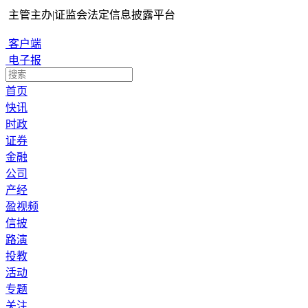
主管主办
|
证监会法定信息披露平台
客户端
电子报
首页
快讯
时政
证券
金融
公司
产经
盈视频
信披
路演
投教
活动
专题
关注