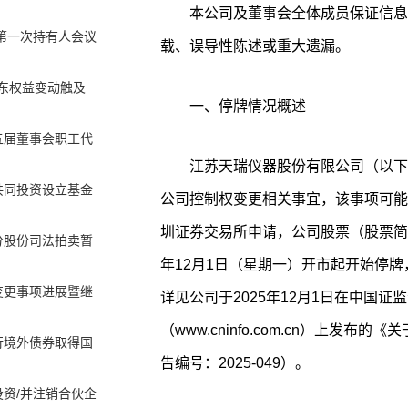
本公司及董事会全体成员保证信息
划第一次持有人会议
载、误导性陈述或重大遗漏。
东权益变动触及
一、停牌情况概述
五届董事会职工代
江苏天瑞仪器股份有限公司（以下
共同投资设立基金
公司控制权变更相关事宜，该事项可能
圳证券交易所申请，公司股票（股票简称：
分股份司法拍卖暂
年12月1日（星期一）开市起开始停
变更事项进展暨继
详见公司于2025年12月1日在中国
（www.cninfo.com.cn）上
行境外债券取得国
告编号：2025-049）。
资/并注销合伙企