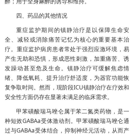
醉；用于全身麻醉的诱导和维持。
四、药品的其他情况
重症监护期间的镇静治疗是以保障生命安
全、减轻或消除痛苦记忆为核心的重要基本治
疗。重症监护病房患者常处于强烈应激环境，易
产生无助和恐惧，形成恶性刺激，加重痛苦、诱
发躁动甚至危及生命。镇静治疗可缓解焦虑情
绪、降低氧耗、提升治疗舒适度，为器官功能恢
复争取时间。然而，现阶段ICU镇静治疗在疗效和
安全性方面仍存在显著未满足的临床需求。
甲苯磺酸瑞马唑仑属于苯二氮类药物，是一
种短效GABAa受体激动剂。甲苯磺酸瑞马唑仑通
过与GABAa受体结合，抑制神经元活动，从而产