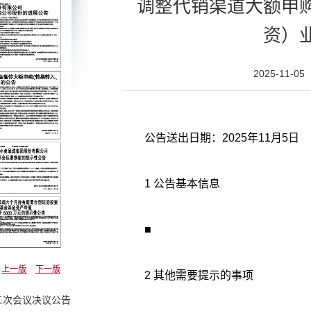
调整代销渠道大额申
资）
2025-11-05
公告送出日期：2025年11月5日
1 公告基本信息
■
上一版
下一版
2 其他需要提示的事项
二次会议决议公告