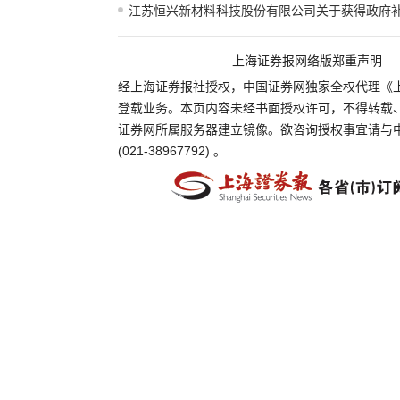
江苏恒兴新材料科技股份有限公司关于获得政府
上海证券报网络版郑重声明
经上海证券报社授权，中国证券网独家全权代理《
登载业务。本页内容未经书面授权许可，不得转载
证券网所属服务器建立镜像。欲咨询授权事宜请与
(021-38967792) 。