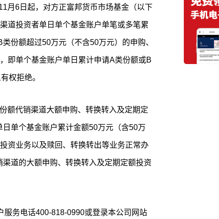
年11月6日起，对方正富邦货币市场基金（以下
代销渠道投资者单日单个基金账户单笔或多笔累
类份额超过50万元（不含50万元）的申购、
，即单个基金账户单日累计申请A类份额或B
人有权拒绝。
类份额代销渠道大额申购、转换转入及定期定
日单个基金账户累计金额50万元（含50万
投资业务以及赎回、转换转出等业务正常办
销渠道的大额申购、转换转入及定期定额投资
务电话400-818-0990或登录本公司网站