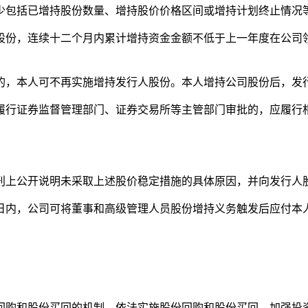
少包括已增持股份数量、增持股价价格区间或增持计划终止情况
股份，连续十二个月内累计增持资金金额不低于上一年度在公司
的，本人可不再实施增持发行人股份。本人增持公司股份后，发
履行证券监督管理部门、证券交易所等主管部门审批的，应履行
刊上公开说明未采取上述股价稳定措施的具体原因，并向发行人
日内，公司可将董事和高级管理人员股份增持义务触发后应付本
回购和股份买回的机制、依法实施股份回购和股份买回，加强投