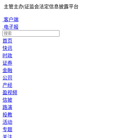
主管主办
|
证监会法定信息披露平台
客户端
电子报
首页
快讯
时政
证券
金融
公司
产经
盈视频
信披
路演
投教
活动
专题
关注