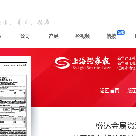
融
公司
产经
盈视频
信披
返回首页
版
盛达金属资