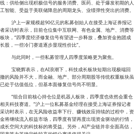
线：供给侧出现积极信号的服务消费、医药、处于爆发初期的人
工智能、受益于美联储降息的周期龙头、业绩弹性突出的消费。
沪上一家规模超90亿元的私募创始人在接受上海证券报记
者采访时表示，目前仓位集中互联网、有色金属、地产、消费等
板块，“四季度经济修复信号有望进一步释放，叠加资金抱团成
长股，一些冷门赛道逐步显现性价比”。
与此同时，一些私募管理人四季度策略更为聚焦。
宝晓辉表示，在AI浪潮下，科技成长板块短期出现极端回
撤的风险并不大，而金融、地产、部分周期股等传统权重板块虽
已处于估值低位，但基本面修复信号尚不明显。
“组合目前核心持仓位是机器人板块，四季度也依然会重仓
相关科技赛道。”沪上一位私募基金经理在接受上海证券报记者
采访时表示，在无风险收益率下行、赚钱效应持续的过程中，资
金将继续流入权益市场，四季度有望再度出现资金驱动的行情，
成长空间大的科技标的将受益。另外，AI产业链并非全面高估，