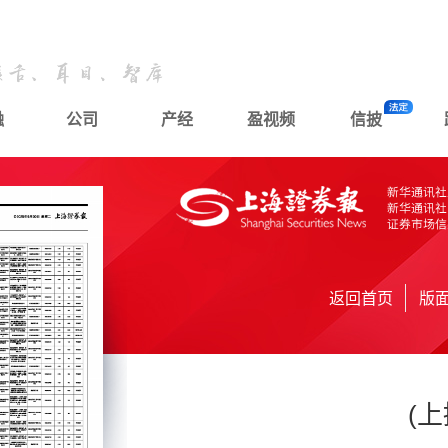
融
公司
产经
盈视频
信披
返回首页
版
(上