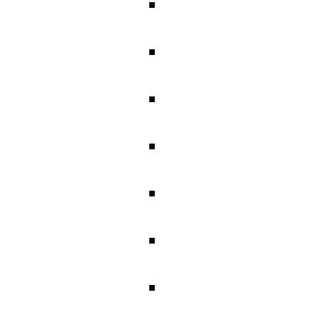
■
■
■
■
■
■
■