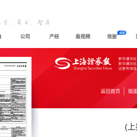
融
公司
产经
盈视频
信披
返回首页
版
(上