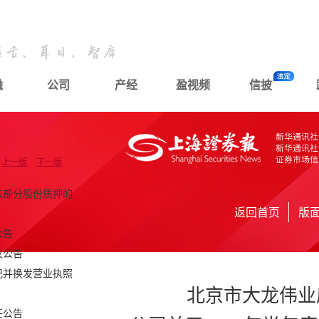
融
公司
产经
盈视频
信披
上一版
下一版
东部分股份质押的
返回首页
版
公告
议公告
记并换发营业执照
北京市大龙伟业
任公告