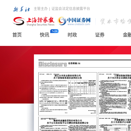
主管主办
|
证监会法定信息披露平台
首页
快讯
时政
证券
金