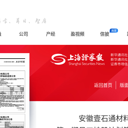
融
公司
产经
盈视频
信披
返回首页
版
安徽壹石通材