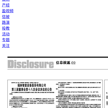
产经
盈视频
信披
路演
投教
活动
专题
关注