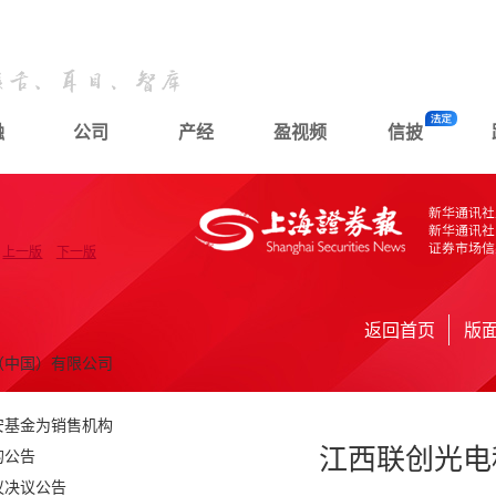
融
公司
产经
盈视频
信披
上一版
下一版
返回首页
版
（中国）有限公司
安基金为销售机构
江西联创光电
的公告
议决议公告