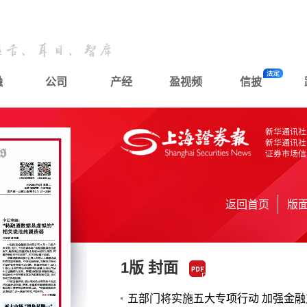
融
公司
产经
盈视频
信披
返回首页
版
1版 封面
五部门将实施五大专项行动 加强金