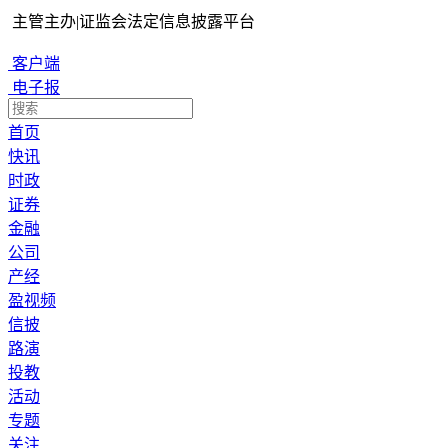
主管主办
|
证监会法定信息披露平台
客户端
电子报
首页
快讯
时政
证券
金融
公司
产经
盈视频
信披
路演
投教
活动
专题
关注