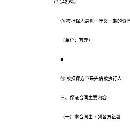
（7.1429%）
⑨ 被担保人最近一年又一期的资
（单位：万元）
■
⑩ 被担保方不是失信被执行人
三、保证合同主要内容
（一）本合同由下列各方签署