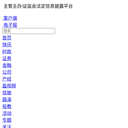
主管主办
|
证监会法定信息披露平台
客户端
电子报
首页
快讯
时政
证券
金融
公司
产经
盈视频
信披
路演
投教
活动
专题
关注