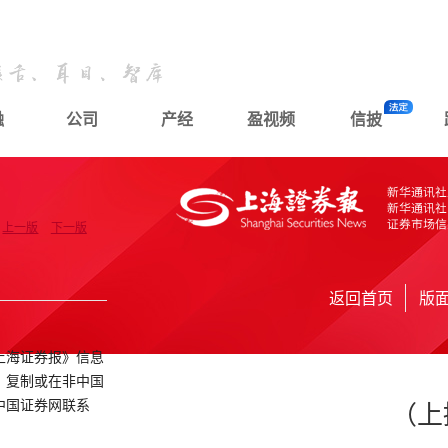
融
公司
产经
盈视频
信披
上一版
下一版
返回首页
版
上海证券报》信息
、复制或在非中国
中国证券网联系
（上