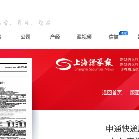
融
公司
产经
盈视频
信披
返回首页
版
申通快递