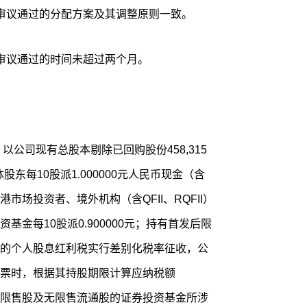
审议通过的分配方案及其调整原则一致。
审议通过的时间未超过两个月。
以公司现有总股本剔除已回购股份458,315
全体股东每10股派1.000000元人民币现金（含
场投资者、境外机构（含QFII、RQFII）
金每10股派0.900000元；持有首发后限
的个人股息红利税实行差别化税率征收，公
票时，根据其持股期限计算应纳税额
限售股及无限售流通股的证券投资基金所涉