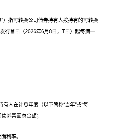
息”）指可转换公司债券持有人按持有的可转换
行首日（2026年6月8日，T日）起每满一
有人在计息年度（以下简称“当年”或“每
司债券票面总金额；
票面利率。