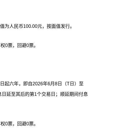
为人民币100.00元，按面值发行。
权0票，回避0票。
起六年，即自2026年6月8日（T日）至
休息日延至其后的第1个交易日；顺延期间付息
权0票，回避0票。