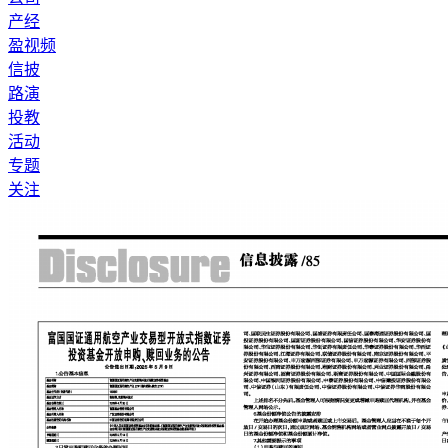
产经
盈视频
信披
路演
投教
活动
专题
关注