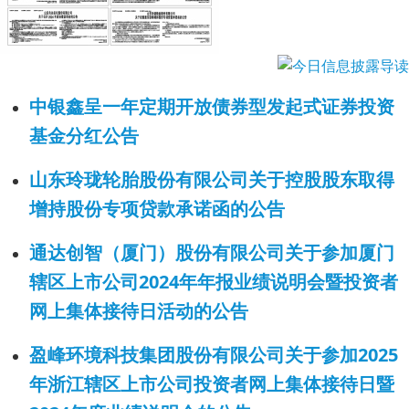
中银鑫呈一年定期开放债券型发起式证券投资
基金分红公告
山东玲珑轮胎股份有限公司关于控股股东取得
增持股份专项贷款承诺函的公告
通达创智（厦门）股份有限公司关于参加厦门
辖区上市公司2024年年报业绩说明会暨投资者
网上集体接待日活动的公告
盈峰环境科技集团股份有限公司关于参加2025
年浙江辖区上市公司投资者网上集体接待日暨