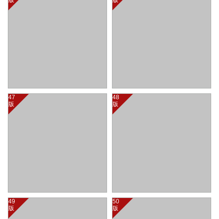
43
44
版
版
45
46
版
版